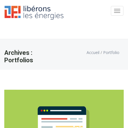
Panneau de gestion des cookies
Toggl
navig
Archives :
Accueil
/
Portfolio
Portfolios